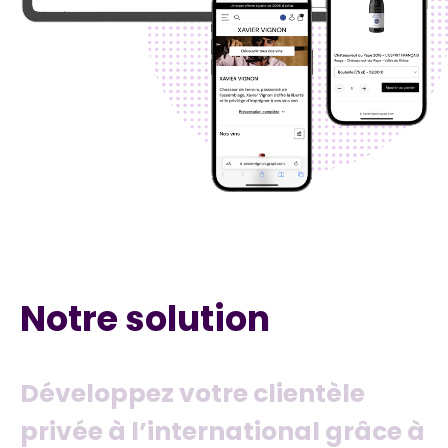
Notre solution
D
é
v
e
l
o
p
p
e
z
v
o
t
r
e
c
l
i
e
n
t
è
l
e
p
r
i
v
é
e
à
l
’
i
n
t
e
r
n
a
t
i
o
n
a
l
g
r
â
c
e
à