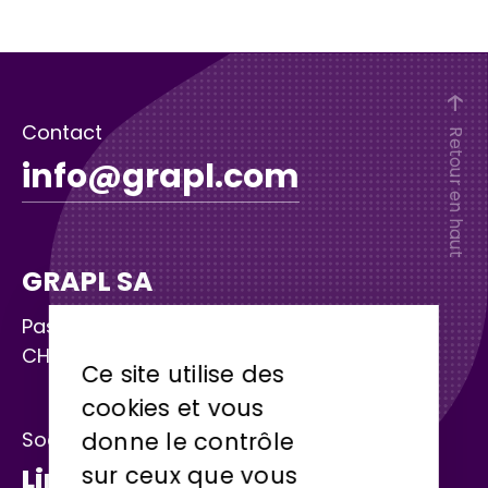
Contact
Retour en haut
info@grapl.com
GRAPL SA
Passage St-François 9
CH – 1003 Lausanne
Ce site utilise des
cookies et vous
Socials
donne le contrôle
sur ceux que vous
Linkedin