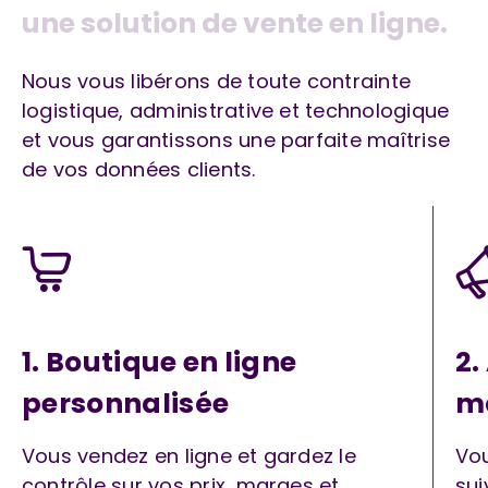
u
n
e
s
o
l
u
t
i
o
n
d
e
v
e
n
t
e
e
n
l
i
g
n
e
.
Nous vous libérons de toute contrainte
logistique, administrative et technologique
et vous garantissons une parfaite maîtrise
de vos données clients.
1. Boutique en ligne
2
personnalisée
m
Vous vendez en ligne et gardez le
Vou
contrôle sur vos prix, marges et
sui